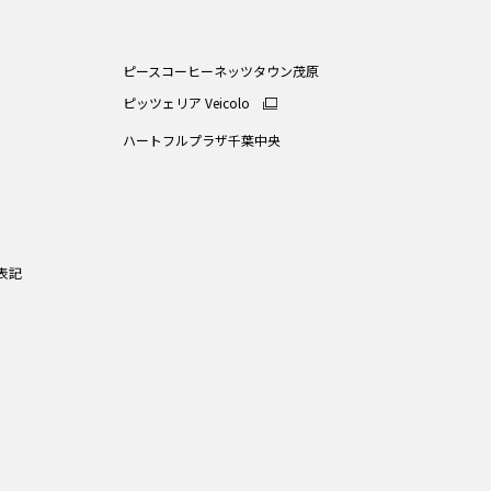
ピースコーヒーネッツタウン茂原
ピッツェリア Veicolo
ハートフルプラザ千葉中央
表記