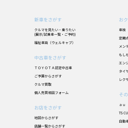
新車をさがす
おク
クルマを見たい・乗りたい
車検
(展示/試乗車一覧・ご予約)
定期
福祉車両（ウェルキャブ）
メン
もし
中古車をさがす
エン
ＴＯＹＯＴＡ認定中古車
タイ
ご予算からさがす
レク
クルマ買取
個人売買相談フォーム
その
ａｕ
お店をさがす
TS C
地図からさがす
自動
店舗一覧からさがす