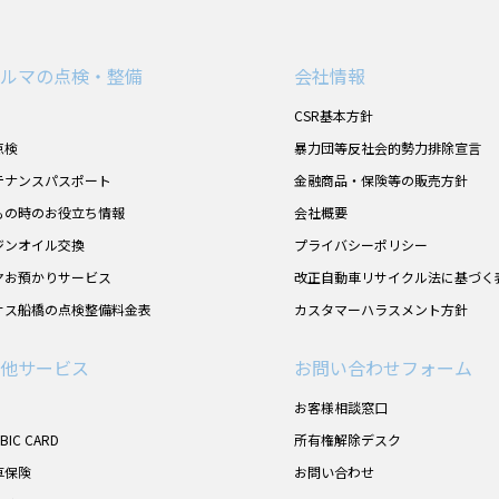
ルマの点検・整備
会社情報
CSR基本方針
点検
暴力団等反社会的勢力排除宣言
テナンスパスポート
金融商品・保険等の販売方針
もの時のお役立ち情報
会社概要
ジンオイル交換
プライバシーポリシー
ヤお預かりサービス
改正自動車リサイクル法に基づく
サス船橋の点検整備料金表
カスタマーハラスメント方針
他サービス
お問い合わせフォーム
お客様相談窓口
UBIC CARD
所有権解除デスク
車保険
お問い合わせ