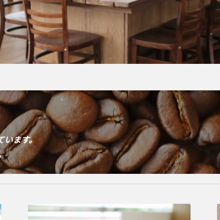
。
ています。
。