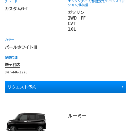
グレード
エンジンタイプ
/駆動方式/
トランスミッ
ション
/排気量
カスタムG-T
ガソリン
2WD FF
CVT
1.0L
カラー
パールホワイトIII
配備店舗
鎌ヶ谷店
047-446-1276
リクエスト予約
ルーミー