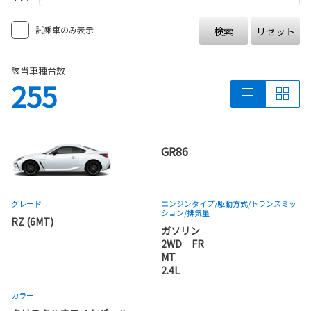
試乗車のみ表示
検索
リセット
該当車種台数
255
GR86
グレード
エンジンタイプ
/駆動方式/
トランスミッ
ション
/排気量
RZ (6MT)
ガソリン
2WD FR
MT
2.4L
カラー