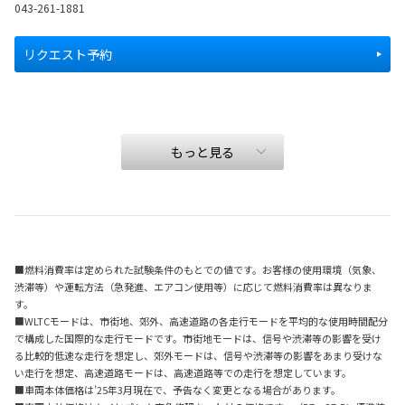
043-261-1881
リクエスト予約
もっと見る
■燃料消費率は定められた試験条件のもとでの値です。お客様の使用環境（気象、
渋滞等）や運転方法（急発進、エアコン使用等）に応じて燃料消費率は異なりま
す。
■WLTCモードは、市街地、郊外、高速道路の各走行モードを平均的な使用時間配分
で構成した国際的な走行モードです。市街地モードは、信号や渋滞等の影響を受け
る比較的低速な走行を想定し、郊外モードは、信号や渋滞等の影響をあまり受けな
い走行を想定、高速道路モードは、高速道路等での走行を想定しています。
■車両本体価格は’25年3月現在で、予告なく変更となる場合があります。