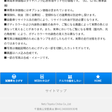
■車両本体価格はタイヤパンク応急修理キット付の価格です。（RZ、SZ-Rに標準装
備）
■車両本体価格にはオプション価格は含まれていません。
■保険料、税金（除く消費税）、登録料などの諸費用は別途申し受けます。
■自動車リサイクル法の施行により、リサイクル料金が別途必要となります。
■ボディカラーおよび内装色は撮影の条件や、ご覧になる画面によって実際の色とは
異なって見えることがあります。また、実車においてもご覧になる環境（屋内外、光
の角度等）により、ボディカラーや内装色の見え方は異なります。
■写真は機能説明のために各ランプを点灯したものです。実際の走行状態を示すも
のではありません。
■写真は機能説明のためにボディの一部を切断したカットモデルです。
■画面はハメ込み合成です。
■一部の写真は合成・イメージです。
試乗車をさがす
WEBカタログ
クルマの話をしたい
HOME
サイトマップ
Netz Toyota Chiba Co.,Ltd
新車をさがす
千葉県公安委員会 第441340000930号