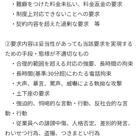
・難癖をつけた料金未払い、料金返金の要求
・制度上対応できないことへの要求
・契約内容を超えた過剰な要求 等
②要求内容は妥当性があっても当該要求を実現する
ための手段・態様
が不適切なもの
・合理的範囲を超える対応の強要、長時間の拘束
・長時間(基準:30分超)にわたる電話拘束
・大声、暴言、罵声、威嚇による執拗な攻撃
・土下座の要求
・強迫的、恫喝的な言動・行動、反社会的な言
動・行動
・従業員への誹謗中傷、人格否定、差別的発言、
わいせつ行為、盗撮、つきまとい行為