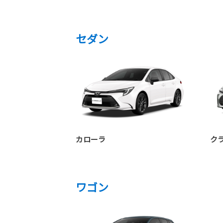
セダン
カローラ
ク
ワゴン