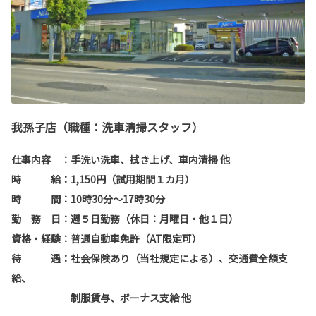
我孫子店（職種：洗車清掃スタッフ）
仕事内容 ：手洗い洗車、拭き上げ、車内清掃 他
時 給：1,150円（試用期間１カ月）
時 間：10時30分～17時30分
勤 務 日：週５日勤務（休日：月曜日・他１日）
資格・経験：普通自動車免許（AT限定可）
待 遇：社会保険あり（当社規定による）、交通費全額支
給、
制服賃与、ボーナス支給 他