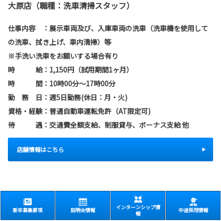
大原店（職種：洗車清掃スタッフ）
仕事内容 ：展示車両及び、入庫車両の洗車（
洗車機を使用して
の洗車、拭き上げ、車内清掃）等
※手洗い洗車をお願いする場合有り
時 給：1,150円（試用期間1ヶ月）
時 間：10時00分～17時00分
勤 務 日：週5日勤務(休日：月・火)
資格・経験：普通自動車運転免許（AT限定可)
待 遇：交通費全額支給、制服貸与、ボーナス支給 他
店舗情報はこちら
インターンシップ情
新卒募集要項
説明会情報
中途採用情報
報