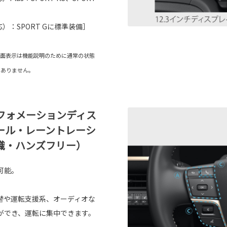
：SPORT Gに標準装備］
と画面表示は機能説明のために通常の状態
はありません。
フォメーションディス
ール・レーントレーシ
識・ハンズフリー）
可能。
替や運転支援系、オーディオな
ができ、運転に集中できます。