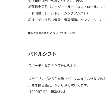
Ⓐ情報操作系（4方向スイッチ、戻る）
Ⓑ運転支援系（レーダークルーズコントロール、レ
ード切替、レーントレーシングアシスト）
Ⓒオーディオ系（音量、音声認識、ハンズフリー、
■写真はSPORT Z（2.5Lハイブリッド車）。
パドルシフト
スポーティな走りを存分に楽しむ。
ステアリングから手を離さず、マニュアル感覚での
ルマを操る感覚」がより深く味わえます。
［SPORT RSに標準装備］