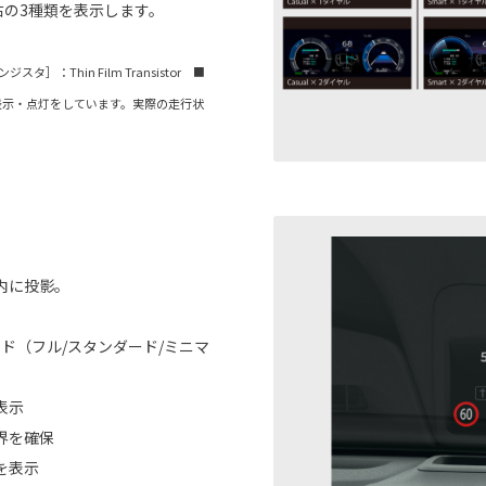
右の3種類を表示します。
タ］：Thin Film Transistor ■
表示・点灯をしています。実際の走行状
内に投影。
ド（フル/スタンダード/ミニマ
表示
界を確保
を表示