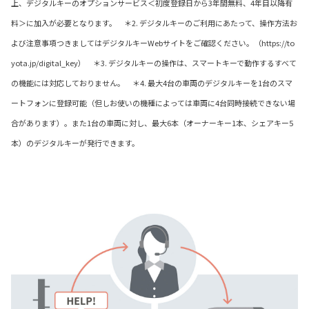
上、デジタルキーのオプションサービス＜初度登録日から3年間無料、4年目以降有
料＞に加入が必要となります。 ＊2. デジタルキーのご利用にあたって、操作方法お
よび注意事項つきましてはデジタルキーWebサイトをご確認ください。（https://to
yota.jp/digital_key） ＊3. デジタルキーの操作は、スマートキーで動作するすべて
の機能には対応しておりません。 ＊4. 最大4台の車両のデジタルキーを1台のスマ
ートフォンに登録可能（但しお使いの機種によっては車両に4台同時接続できない場
合があります）。また1台の車両に対し、最大6本（オーナーキー1本、シェアキー5
本）のデジタルキーが発行できます。