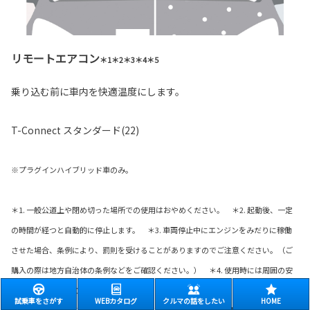
リモートエアコン
＊1＊2＊3＊4＊5
乗り込む前に車内を快適温度にします。
T-Connect スタンダード(22)
※プラグインハイブリッド車のみ。
＊1. 一般公道上や閉め切った場所での使用はおやめください。 ＊2. 起動後、一定
の時間が経つと自動的に停止します。 ＊3. 車両停止中にエンジンをみだりに稼働
させた場合、条例により、罰則を受けることがありますのでご注意ください。（ご
購入の際は地方自治体の条例などをご確認ください。） ＊4. 使用時には周囲の安
全を十分にご確認の上ご使用ください。 ＊5. リモートエアコンは次のような場合
試乗車をさがす
WEBカタログ
クルマの話をしたい
HOME
は作動しないことがあります。（・駆動用電池の充電量が少ない時・外気温が極端