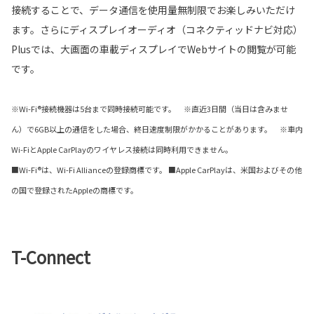
接続することで、データ通信を使用量無制限でお楽しみいただけ
ます。さらにディスプレイオーディオ（コネクティッドナビ対応）
Plusでは、大画面の車載ディスプレイでWebサイトの閲覧が可能
です。
※Wi-Fi®接続機器は5台まで同時接続可能です。 ※直近3日間（当日は含みませ
ん）で6GB以上の通信をした場合、終日速度制限がかかることがあります。 ※車内
Wi-FiとApple CarPlayのワイヤレス接続は同時利用できません。
■Wi-Fi®は、Wi-Fi Allianceの登録商標です。 ■Apple CarPlayは、米国およびその他
の国で登録されたAppleの商標です。
T-Connect