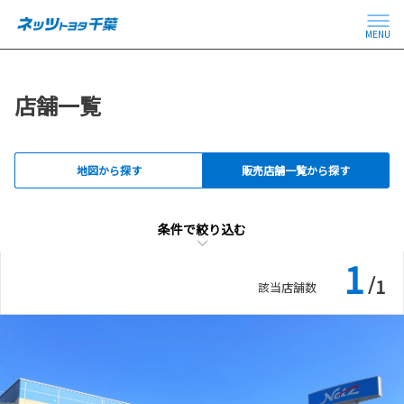
車検・整備・メンテナン
ベビーシート（おむつ交
MENU
ス取扱店
換用シート）
店舗一覧
au取扱店
キッズコーナー
地図から探す
販売店舗一覧から探す
Wi-Fi（au）
条件で絞り込む
条件で絞り込む
1
/
1
該当店舗数