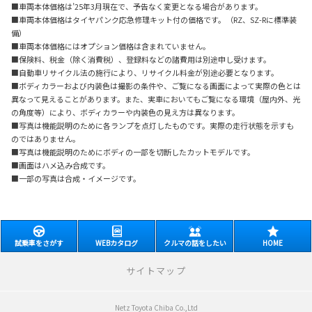
■車両本体価格は’25年3月現在で、予告なく変更となる場合があります。
■車両本体価格はタイヤパンク応急修理キット付の価格です。（RZ、SZ-Rに標準装
備）
■車両本体価格にはオプション価格は含まれていません。
■保険料、税金（除く消費税）、登録料などの諸費用は別途申し受けます。
■自動車リサイクル法の施行により、リサイクル料金が別途必要となります。
■ボディカラーおよび内装色は撮影の条件や、ご覧になる画面によって実際の色とは
異なって見えることがあります。また、実車においてもご覧になる環境（屋内外、光
の角度等）により、ボディカラーや内装色の見え方は異なります。
■写真は機能説明のために各ランプを点灯したものです。実際の走行状態を示すも
のではありません。
■写真は機能説明のためにボディの一部を切断したカットモデルです。
■画面はハメ込み合成です。
■一部の写真は合成・イメージです。
試乗車をさがす
WEBカタログ
クルマの話をしたい
HOME
サイトマップ
Netz Toyota Chiba Co.,Ltd