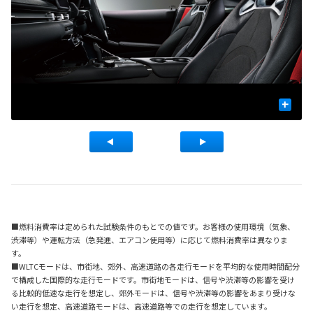
+
■燃料消費率は定められた試験条件のもとでの値です。お客様の使用環境（気象、
渋滞等）や運転方法（急発進、エアコン使用等）に応じて燃料消費率は異なりま
す。
■WLTCモードは、市街地、郊外、高速道路の各走行モードを平均的な使用時間配分
で構成した国際的な走行モードです。市街地モードは、信号や渋滞等の影響を受け
る比較的低速な走行を想定し、郊外モードは、信号や渋滞等の影響をあまり受けな
い走行を想定、高速道路モードは、高速道路等での走行を想定しています。