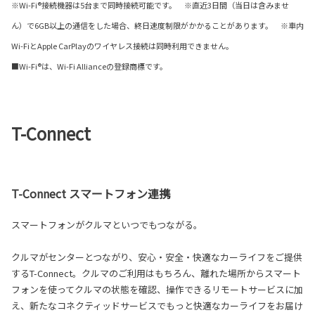
※Wi-Fi®接続機器は5台まで同時接続可能です。 ※直近3日間（当日は含みませ
ん）で6GB以上の通信をした場合、終日速度制限がかかることがあります。 ※車内
Wi-FiとApple CarPlayのワイヤレス接続は同時利用できません。
■Wi-Fi®は、Wi-Fi Allianceの登録商標です。
T-Connect
T-Connect スマートフォン連携
スマートフォンがクルマといつでもつながる。
クルマがセンターとつながり、安心・安全・快適なカーライフをご提供
するT-Connect。クルマのご利用はもちろん、離れた場所からスマート
フォンを使ってクルマの状態を確認、操作できるリモートサービスに加
え、新たなコネクティッドサービスでもっと快適なカーライフをお届け