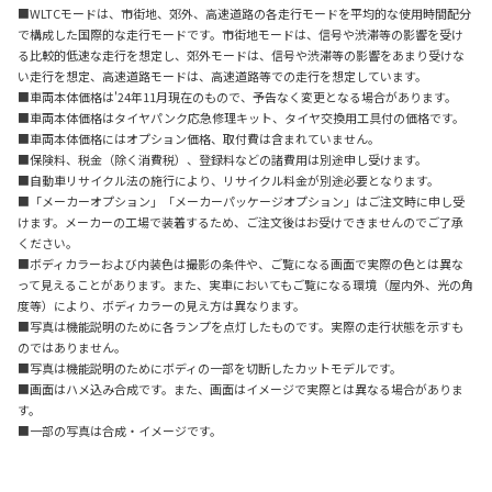
■WLTCモードは、市街地、郊外、高速道路の各走行モードを平均的な使用時間配分
で構成した国際的な走行モードです。市街地モードは、信号や渋滞等の影響を受け
る比較的低速な走行を想定し、郊外モードは、信号や渋滞等の影響をあまり受けな
い走行を想定、高速道路モードは、高速道路等での走行を想定しています。
■車両本体価格は'24年11月現在のもので、予告なく変更となる場合があります。
■車両本体価格はタイヤパンク応急修理キット、タイヤ交換用工具付の価格です。
■車両本体価格にはオプション価格、取付費は含まれていません。
■保険料、税金（除く消費税）、登録料などの諸費用は別途申し受けます。
■自動車リサイクル法の施行により、リサイクル料金が別途必要となります。
■「メーカーオプション」「メーカーパッケージオプション」はご注文時に申し受
けます。メーカーの工場で装着するため、ご注文後はお受けできませんのでご了承
ください。
■ボディカラーおよび内装色は撮影の条件や、ご覧になる画面で実際の色とは異な
って見えることがあります。また、実車においてもご覧になる環境（屋内外、光の角
度等）により、ボディカラーの見え方は異なります。
■写真は機能説明のために各ランプを点灯したものです。実際の走行状態を示すも
のではありません。
■写真は機能説明のためにボディの一部を切断したカットモデルです。
■画面はハメ込み合成です。また、画面はイメージで実際とは異なる場合がありま
す。
■一部の写真は合成・イメージです。