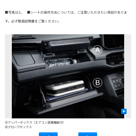
■写真はZ。 ■シートの操作方法については、ご注意いただきたい項目がありま
す。必ず取扱説明書をご覧ください。
+
Ⓐアッパーボックス（エアコン送風機能付）
Ⓒ
Ⓑグローブボックス