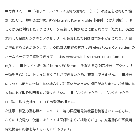
■写真はZ。 ■ご利用は、ワイヤレス充電の規格Qi （チー）の認証を取得した機
器（ただし、規格Qi2が規定するMagnetic Power Profile［MPP］には非対応）、も
しくはQiに対応したアクセサリーを装着した機器などに限られます（ただし、Qi2に
対応した金属リング等のアクセサリーを装着した場合は動作が不安定になり、充電
が停止する場合があります）。Qi認証の取得の有無はWireless Power Consortiumの
ホームページでご確認できます（https://www.wirelesspowerconsortium.co
m/）。 ■トレイ寸法（約91mm×約184mm）を超えるQi対応機器（アクセサリ
ー類を含む）は、トレイに置くことができないため、充電はできません。 ■機器
によっては正常に作動しない場合やご注意いただきたい項目があります。ご使用にな
る前に必ず取扱説明書をご覧ください。 ■「おくだけ充電」、「おくだけ充電」
ロゴは、株式会社NTTドコモの登録商標です。
⚠注意：植込み型心臓ペースメーカー等の医療用電気機器を装着されている方は、
おくだけ充電のご使用にあたっては医師とよくご相談ください。充電動作が医療用
電気機器に影響を与えるおそれがあります。