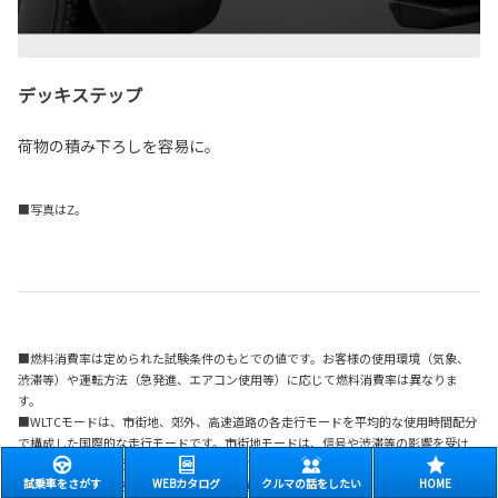
デッキステップ
荷物の積み下ろしを容易に。
■写真はZ。
■燃料消費率は定められた試験条件のもとでの値です。お客様の使用環境（気象、
渋滞等）や運転方法（急発進、エアコン使用等）に応じて燃料消費率は異なりま
す。
■WLTCモードは、市街地、郊外、高速道路の各走行モードを平均的な使用時間配分
で構成した国際的な走行モードです。市街地モードは、信号や渋滞等の影響を受け
る比較的低速な走行を想定し、郊外モードは、信号や渋滞等の影響をあまり受けな
試乗車をさがす
WEBカタログ
クルマの話をしたい
HOME
い走行を想定、高速道路モードは、高速道路等での走行を想定しています。