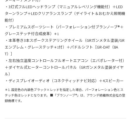
・3灯式フルLEDヘッドランプ（マニュアルレベリング機能付）＋LED
ターンランプ＋LEDクリアランスランプ（デイライト＆おむかえ照明機
能付）
・プレミアムスポーツシート（パーフォレーション付ブランノーブ®＋
グレーステッチ付合成皮革）
＊1
・本革巻き3本スポークステアリングホイール（GRガンメタル塗装/GR
エンブレム・グレーステッチ
付）＋パドルシフト［GR-DAT（8A
＊1
T）］
・左右独立温度コントロールフルオートエアコン（エバポレーター付）
＋ダイヤル式ヒーターコントロールパネル（GRガンメタル塗装ダイヤ
ル）
・ディスプレイオーディオ（コネクティッドナビ対応）＋4スピーカー
＊1. 設定色の内装色ブラック×レッドを指定した場合、パーフォレーション色とス
テッチ色はレッドとなります。 ■「ブランノーブ®」は、アウンデ紡織株式会社の登
録商標です。