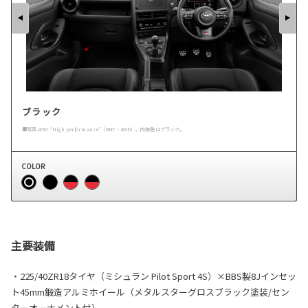
ブラック
■写真はRZ “High performance”（6MT・4WD）。内装色はブラック。
COLOR
主要装備
・225/40ZR18タイヤ（ミシュラン Pilot Sport 4S）×BBS製8Jインセッ
ト45mm鍛造アルミホイール（メタルスターグロスブラック塗装/セン
ターオーナメント付）