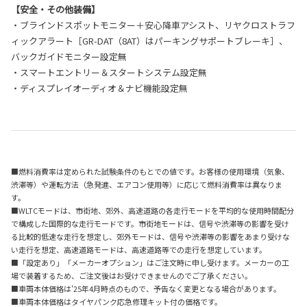
【安全・その他装備】
・ブラインドスポットモニター＋安心降車アシスト、リヤクロストラフ
ィックアラート［GR-DAT（8AT）はパーキングサポートブレーキ］、
バックガイドモニター設定無
・スマートエントリー＆スタートシステム設定無
・ディスプレイオーディオ＆ナビ機能設定無
■燃料消費率は定められた試験条件のもとでの値です。お客様の使用環境（気象、
渋滞等）や運転方法（急発進、エアコン使用等）に応じて燃料消費率は異なりま
す。
■WLTCモードは、市街地、郊外、高速道路の各走行モードを平均的な使用時間配分
で構成した国際的な走行モードです。市街地モードは、信号や渋滞等の影響を受け
る比較的低速な走行を想定し、郊外モードは、信号や渋滞等の影響をあまり受けな
い走行を想定、高速道路モードは、高速道路等での走行を想定しています。
■「設定あり」「メーカーオプション」はご注文時に申し受けます。メーカーの工
場で装着するため、ご注文後はお受けできませんのでご了承ください。
■車両本体価格は'25年4月時点のもので、予告なく変更となる場合があります。
■車両本体価格はタイヤパンク応急修理キット付の価格です。