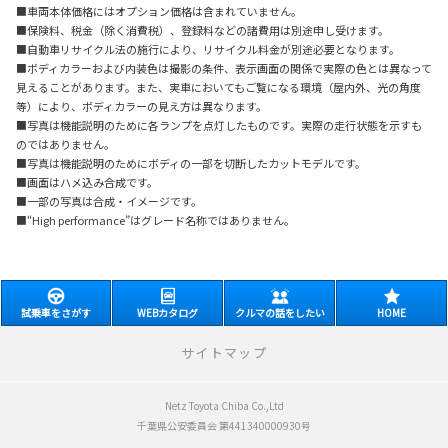
■車両本体価格にはオプション価格は含まれていません。
■保険料、税金（除く消費税）、登録料などの諸費用は別途申し受けます。
■自動車リサイクル法の施行により、リサイクル料金が別途必要となります。
■ボディカラーおよび内装色は撮影の条件、表示画面の関係で実際の色とは異なって
見えることがあります。また、実車においてもご覧になる環境（屋内外、光の角度
等）により、ボディカラーの見え方は異なります。
■写真は機能説明のために各ランプを点灯したものです。実際の走行状態を示すも
のではありません。
■写真は機能説明のためにボディの一部を切断したカットモデルです。
■画面はハメ込み合成です。
■一部の写真は合成・イメージです。
■“High performance”はグレード名称ではありません。
試乗車をさがす
WEBカタログ
クルマの話をしたい
HOME
サイトマップ
Netz Toyota Chiba Co.,Ltd
新車をさがす
千葉県公安委員会 第441340000930号