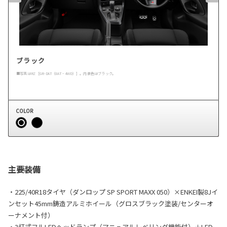
ブラック
■写真はRZ［GR-DAT（8AT・4WD）］。内装色はブラック。
COLOR
主要装備
・225/40R18タイヤ（ダンロップ SP SPORT MAXX 050）×ENKEI製8Jイ
ンセット45mm鋳造アルミホイール（グロスブラック塗装/センターオ
ーナメント付）
・3灯式フルLEDヘッドランプ（マニュアルレベリング機能付）＋LED