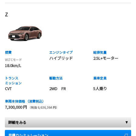
Z
燃費
エンジンタイプ
総排気量
ハイブリッド
2.5L+モーター
WLTCモード
18.0km/L
トランス
駆動方法
乗車定員
ミッション
CVT
2WD FR
5人乗り
車両本体価格
（消費税込）
7,300,000 円
（税抜 6,636,364 円）
詳細をみる
見積りシミュレーション