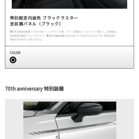
特別設定内装色 ブラックラスター
杢目調パネル（ブラック）
■写真は特別仕様車 Z “THE 70th”（ ハイブリッド車）［ベース車両はZ（ハイブリッド車）］。内装色は
特別設定内装色ブラックラスター。 ■写真は機能説明のために各ランプを点灯したものです。実際の走行
状態を示すものではありません。
COLOR
70th anniversary 特別装備