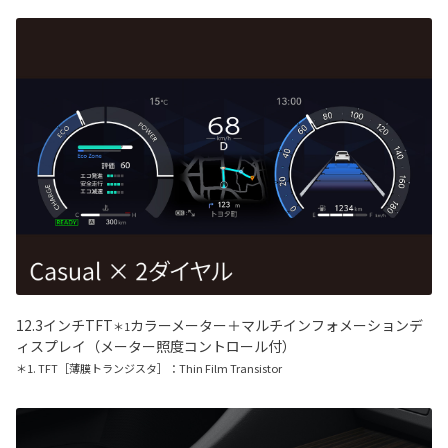
12.3インチTFT
カラーメーター＋マルチインフォメーションデ
＊1
ィスプレイ（メーター照度コントロール付）
＊1. TFT［薄膜トランジスタ］：Thin Film Transistor