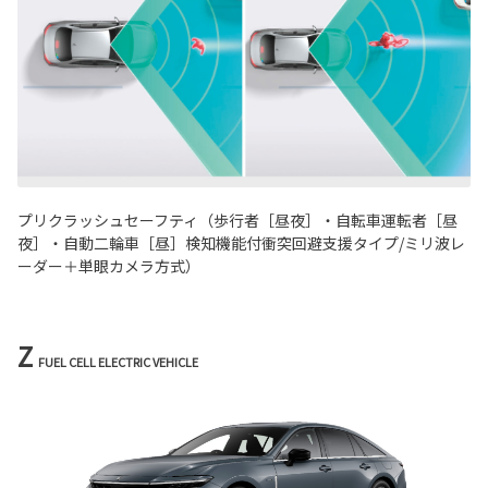
プリクラッシュセーフティ（歩行者［昼夜］・自転車運転者［昼
夜］・自動二輪車［昼］検知機能付衝突回避支援タイプ/ミリ波レ
ーダー＋単眼カメラ方式）
Z
FUEL CELL ELECTRIC VEHICLE