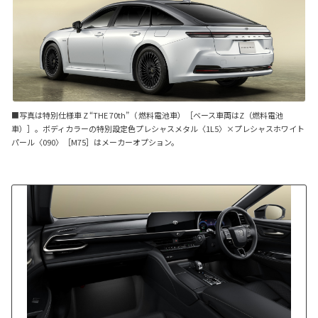
■写真は特別仕様車 Z “THE 70th”（ 燃料電池車）［ベース車両はZ（燃料電池
車）］。ボディカラーの特別設定色プレシャスメタル〈1L5〉×プレシャスホワイト
パール〈090〉［M75］はメーカーオプション。