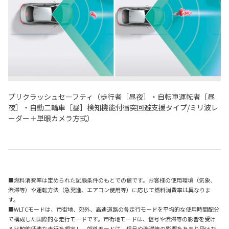
プリクラッシュセーフティ（歩行者［昼夜］・自転車運転者［昼
夜］・自動二輪車［昼］検知機能付衝突回避支援タイプ/ミリ波レ
ーダー＋単眼カメラ方式）
■燃料消費率は定められた試験条件のもとでの値です。お客様の使用環境（気象、
渋滞等）や運転方法（急発進、エアコン使用等）に応じて燃料消費率は異なりま
す。
■WLTCモードは、市街地、郊外、高速道路の各走行モードを平均的な使用時間配分
で構成した国際的な走行モードです。市街地モードは、信号や渋滞等の影響を受け
る比較的低速な走行を想定し、郊外モードは、信号や渋滞等の影響をあまり受けな