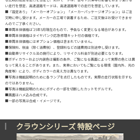
い走行を想定、高速道路モードは、高速道路等での走行を想定しています。
■「設定あり」「メーカーオプション」「メーカーパッケージオプション」はご注
文時に申し受けます。メーカーの工場で装着するため、ご注文後はお受けできませ
んのでご了承ください。
■車両本体価格は'25年5月現在のもので、予告なく変更となる場合があります。
■車両本体価格はタイヤパンク応急修理キット付の価格です。
■車両本体価格にはオプション価格は含まれていません。
■保険料、税金（除く消費税）、登録料などの諸費用は別途申し受けます。
■自動車リサイクル法の施行により、リサイクル料金が別途必要となります。
■ボディカラーおよび内装色は撮影の条件、ご覧になる画面によって実際の色とは異
なって見えることがあります。また、実車においてもご覧になる環境（屋内外、光の
角度等）により、ボディカラーの見え方は異なります。
■写真は機能説明のために各ランプを点灯したものです。実際の走行状態を示すも
のではありません。
■写真は機能説明のためにボディの一部を切断したカットモデルです。
■画面はハメ込み合成です。
■一部の写真は合成・イメージです。
クラウンシリーズ 特設ページ