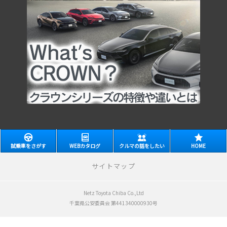
試乗車をさがす
WEBカタログ
クルマの話をしたい
HOME
サイトマップ
Netz Toyota Chiba Co.,Ltd
新車をさがす
千葉県公安委員会 第441340000930号
クルマを見たい・乗りたい
(展示/試乗車一覧・ご予約)