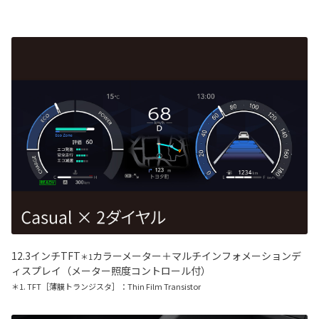
12.3インチTFT
カラーメーター＋マルチインフォメーションデ
＊1
ィスプレイ（メーター照度コントロール付）
＊1. TFT［薄膜トランジスタ］：Thin Film Transistor