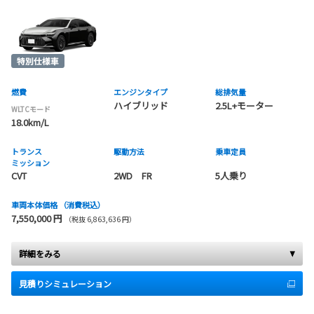
燃費
エンジンタイプ
総排気量
ハイブリッド
2.5L+モーター
WLTCモード
18.0km/L
トランス
駆動方法
乗車定員
ミッション
CVT
2WD FR
5人乗り
車両本体価格
（消費税込）
7,550,000 円
（税抜 6,863,636 円）
詳細をみる
見積りシミュレーション