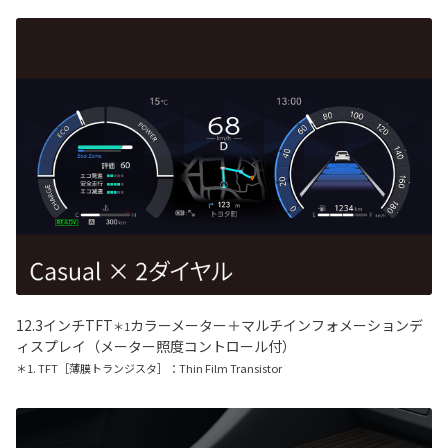
12.3インチTFT
カラーメーター＋マルチインフォメーションデ
＊1
ィスプレイ（メーター照度コントロール付）
＊1. TFT［薄膜トランジスタ］：Thin Film Transistor