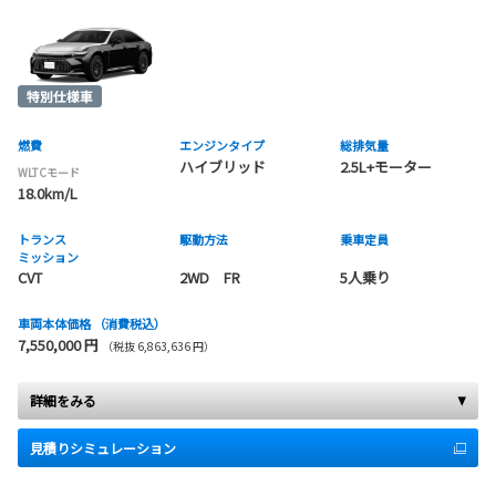
燃費
エンジンタイプ
総排気量
ハイブリッド
2.5L+モーター
WLTCモード
18.0km/L
トランス
駆動方法
乗車定員
ミッション
CVT
2WD FR
5人乗り
車両本体価格
（消費税込）
7,550,000 円
（税抜 6,863,636 円）
詳細をみる
見積りシミュレーション