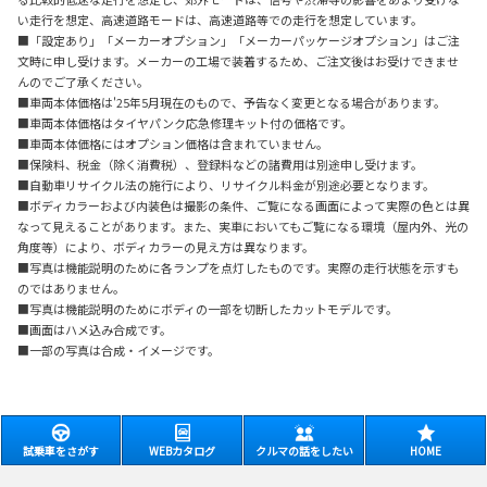
い走行を想定、高速道路モードは、高速道路等での走行を想定しています。
■「設定あり」「メーカーオプション」「メーカーパッケージオプション」はご注
文時に申し受けます。メーカーの工場で装着するため、ご注文後はお受けできませ
んのでご了承ください。
■車両本体価格は'25年5月現在のもので、予告なく変更となる場合があります。
■車両本体価格はタイヤパンク応急修理キット付の価格です。
■車両本体価格にはオプション価格は含まれていません。
■保険料、税金（除く消費税）、登録料などの諸費用は別途申し受けます。
■自動車リサイクル法の施行により、リサイクル料金が別途必要となります。
■ボディカラーおよび内装色は撮影の条件、ご覧になる画面によって実際の色とは異
なって見えることがあります。また、実車においてもご覧になる環境（屋内外、光の
角度等）により、ボディカラーの見え方は異なります。
■写真は機能説明のために各ランプを点灯したものです。実際の走行状態を示すも
のではありません。
■写真は機能説明のためにボディの一部を切断したカットモデルです。
■画面はハメ込み合成です。
■一部の写真は合成・イメージです。
試乗車をさがす
WEBカタログ
クルマの話をしたい
HOME