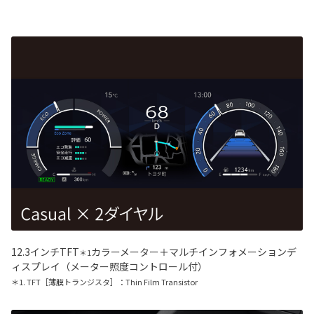
12.3インチTFT
カラーメーター＋マルチインフォメーションデ
＊1
ィスプレイ（メーター照度コントロール付）
＊1. TFT［薄膜トランジスタ］：Thin Film Transistor