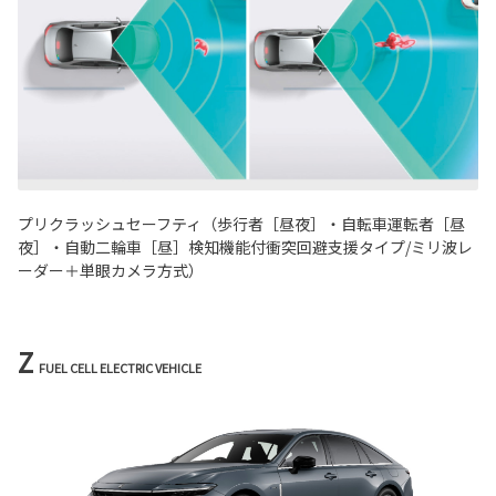
プリクラッシュセーフティ（歩行者［昼夜］・自転車運転者［昼
夜］・自動二輪車［昼］検知機能付衝突回避支援タイプ/ミリ波レ
ーダー＋単眼カメラ方式）
Z
FUEL CELL ELECTRIC VEHICLE