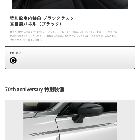
特別設定内装色 ブラックラスター
杢目調パネル（ブラック）
■写真は特別仕様車 Z “THE 70th”（ ハイブリッド車）［ベース車両はZ（ハイブリッド車）］。内装色は
特別設定内装色ブラックラスター。 ■写真は機能説明のために各ランプを点灯したものです。実際の走行
状態を示すものではありません。
COLOR
70th anniversary 特別装備