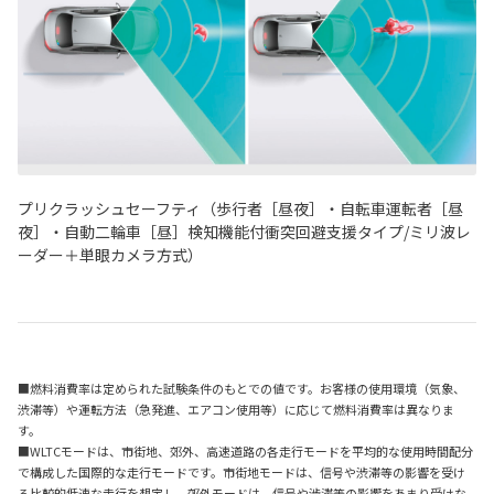
プリクラッシュセーフティ（歩行者［昼夜］・自転車運転者［昼
夜］・自動二輪車［昼］検知機能付衝突回避支援タイプ/ミリ波レ
ーダー＋単眼カメラ方式）
■燃料消費率は定められた試験条件のもとでの値です。お客様の使用環境（気象、
渋滞等）や運転方法（急発進、エアコン使用等）に応じて燃料消費率は異なりま
す。
■WLTCモードは、市街地、郊外、高速道路の各走行モードを平均的な使用時間配分
で構成した国際的な走行モードです。市街地モードは、信号や渋滞等の影響を受け
る比較的低速な走行を想定し、郊外モードは、信号や渋滞等の影響をあまり受けな