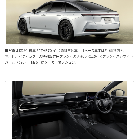
■写真は特別仕様車 Z “THE 70th”（ 燃料電池車）［ベース車両はZ（燃料電池
車）］。ボディカラーの特別設定色プレシャスメタル〈1L5〉×プレシャスホワイト
パール〈090〉［M75］はメーカーオプション。