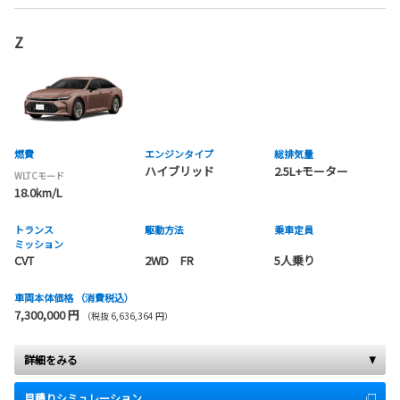
Z
燃費
エンジンタイプ
総排気量
ハイブリッド
2.5L+モーター
WLTCモード
18.0km/L
トランス
駆動方法
乗車定員
ミッション
CVT
2WD FR
5人乗り
車両本体価格
（消費税込）
7,300,000 円
（税抜 6,636,364 円）
詳細をみる
見積りシミュレーション