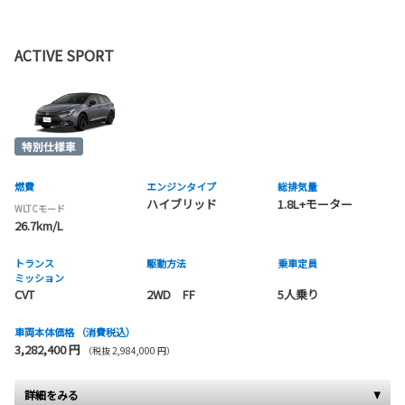
ACTIVE SPORT
燃費
エンジンタイプ
総排気量
ハイブリッド
1.8L+モーター
WLTCモード
26.7km/L
トランス
駆動方法
乗車定員
ミッション
CVT
2WD FF
5人乗り
車両本体価格
（消費税込）
3,282,400 円
（税抜 2,984,000 円）
詳細をみる