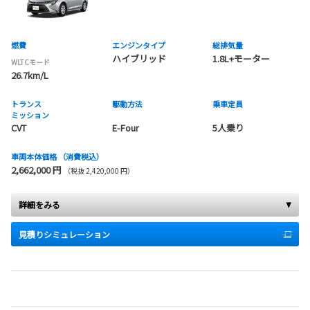
燃費
エンジンタイプ
総排気量
ハイブリッド
1.8L+モーター
WLTCモード
26.7km/L
トランス
駆動方法
乗車定員
ミッション
CVT
E-Four
5人乗り
車両本体価格
（消費税込）
2,662,000 円
（税抜 2,420,000 円）
詳細をみる
見積りシミュレーション