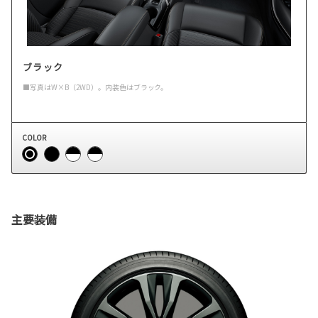
ブラック
■写真はW×B（2WD）。内装色はブラック。
COLOR
主要装備