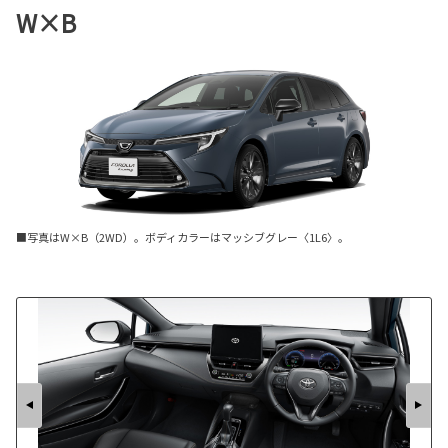
W×B
■写真はW×B（2WD）。ボディカラーはマッシブグレー〈1L6〉。