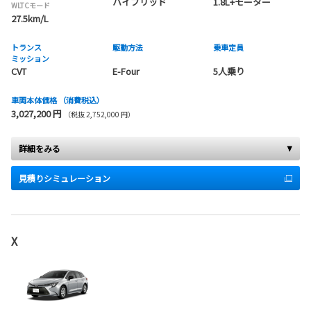
ハイブリッド
1.8L+モーター
WLTCモード
27.5km/L
トランス
駆動方法
乗車定員
ミッション
CVT
E-Four
5人乗り
車両本体価格
（消費税込）
3,027,200 円
（税抜 2,752,000 円）
詳細をみる
見積りシミュレーション
X