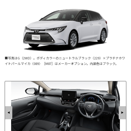
■写真はG（2WD）。ボディカラーのニュートラルブラック〈229〉×プラチナホワ
イトパールマイカ〈089〉［M87］はメーカーオプション。内装色はブラック。