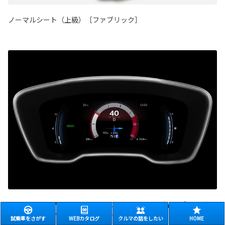
ノーマルシート（上級）［ファブリック］
7.0インチTFTカラーマルチインフォメーションディスプレイ／メ
ータークラスター（サテンメッキ調）
試乗車をさがす
WEBカタログ
クルマの話をしたい
HOME