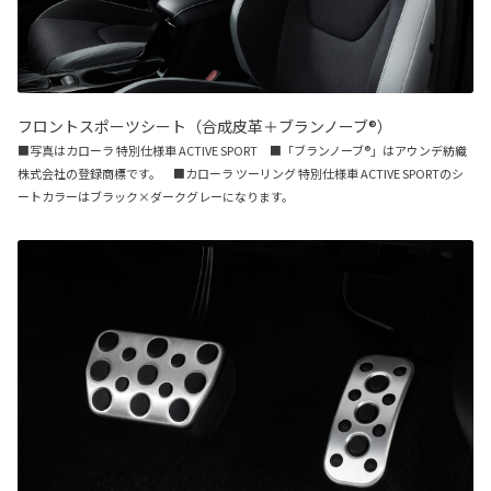
フロントスポーツシート（合成皮革＋ブランノーブ®）
■写真はカローラ 特別仕様車 ACTIVE SPORT ■「ブランノーブ®」はアウンデ紡織
株式会社の登録商標です。 ■カローラ ツーリング 特別仕様車 ACTIVE SPORTのシ
ートカラーはブラック×ダークグレーになります。