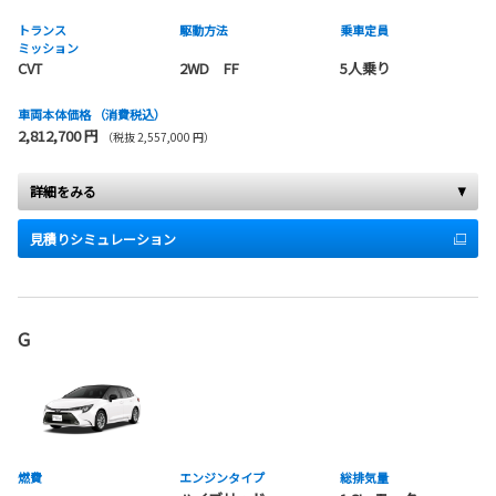
トランス
駆動方法
乗車定員
ミッション
CVT
2WD FF
5人乗り
車両本体価格
（消費税込）
2,812,700 円
（税抜 2,557,000 円）
詳細をみる
見積りシミュレーション
G
燃費
エンジンタイプ
総排気量