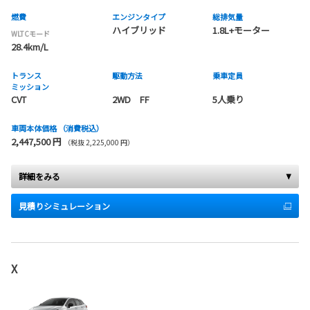
燃費
エンジンタイプ
総排気量
ハイブリッド
1.8L+モーター
WLTCモード
28.4km/L
トランス
駆動方法
乗車定員
ミッション
CVT
2WD FF
5人乗り
車両本体価格
（消費税込）
2,447,500 円
（税抜 2,225,000 円）
詳細をみる
見積りシミュレーション
X