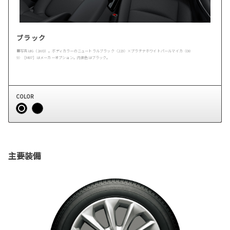
ブラック
■写真はG（2WD）。ボディカラーのニュートラルブラック〈229〉×プラチナホワイトパールマイカ〈08
9〉［M87］はメーカーオプション。内装色はブラック。
COLOR
主要装備