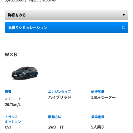
（税抜 3,179,000 円）
詳細をみる
見積りシミュレーション
W×B
燃費
エンジンタイプ
総排気量
ハイブリッド
1.8L+モーター
WLTCモード
26.7km/L
トランス
駆動方法
乗車定員
ミッション
CVT
2WD FF
5人乗り