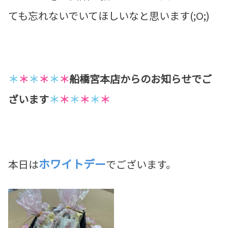
ても忘れないでいてほしいなと思います(;O;)
＊
＊
＊
＊
＊
＊
船橋宮本店からのお知らせでご
ざいます
＊
＊
＊
＊
＊
＊
ホワイトデー
本日は
でございます。