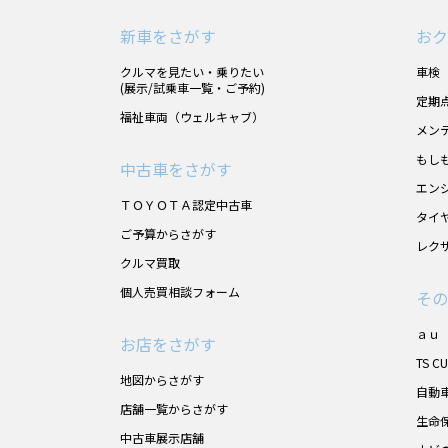
新車をさがす
おク
クルマを見たい・乗りたい
車検
(展示/試乗車一覧・ご予約)
定期
福祉車両（ウェルキャブ）
メン
もし
中古車をさがす
エン
ＴＯＹＯＴＡ認定中古車
タイ
ご予算からさがす
レク
クルマ買取
個人売買相談フォーム
その
ａｕ
お店をさがす
TS C
地図からさがす
自動
店舗一覧からさがす
生命
中古車展示店舗