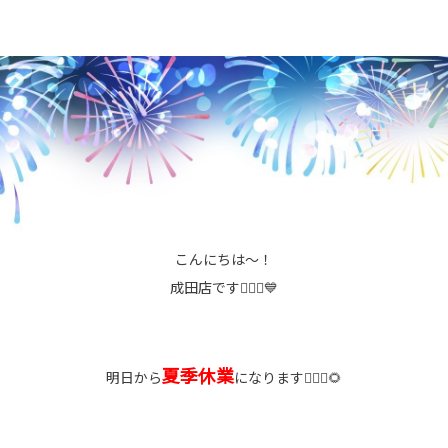
こんにちは～！
成田店です🙋🏻‍♀️💙
夏季休業
明日から
になります💁🏻‍♀️🌻