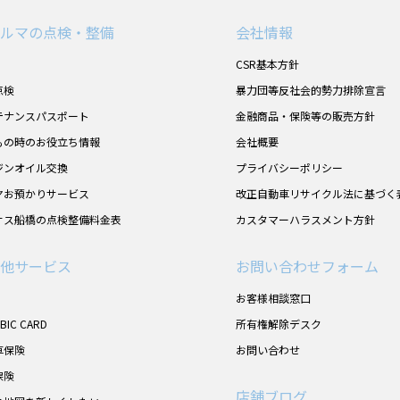
ルマの点検・整備
会社情報
CSR基本方針
点検
暴力団等反社会的勢力排除宣言
テナンスパスポート
金融商品・保険等の販売方針
もの時のお役立ち情報
会社概要
ジンオイル交換
プライバシーポリシー
ヤお預かりサービス
改正自動車リサイクル法に基づく
サス船橋の点検整備料金表
カスタマーハラスメント方針
他サービス
お問い合わせフォーム
お客様相談窓口
UBIC CARD
所有権解除デスク
車保険
お問い合わせ
保険
店舗ブログ