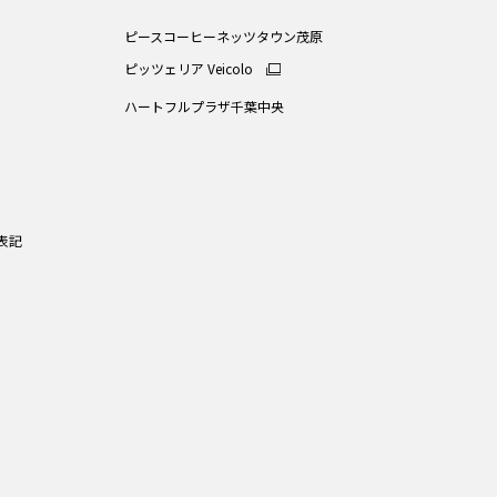
ピースコーヒーネッツタウン茂原
ピッツェリア Veicolo
ハートフルプラザ千葉中央
表記