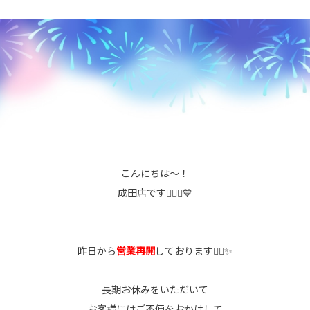
こんにちは～！
成田店です💁🏻‍♀️💙
昨日から
営業再開
しております✋🏻✨
長期お休みをいただいて
お客様にはご不便をおかけして