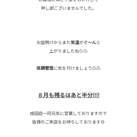
申し訳ございませんでした。
お盆明けからまた
気温
が
ぐ～ん
と
上がりましたね💦💦
体調管理
に気を付けましょう⚠⚠
８月も残るはあと半分‼‼
成田店一同元気に営業しておりますので
皆様のご来店をお待ちしております🌻