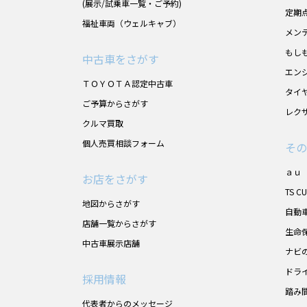
(展示/試乗車一覧・ご予約)
定期
福祉車両（ウェルキャブ）
メン
もし
中古車をさがす
エン
ＴＯＹＯＴＡ認定中古車
タイ
ご予算からさがす
レク
クルマ買取
個人売買相談フォーム
その
ａｕ
お店をさがす
TS C
地図からさがす
自動
店舗一覧からさがす
生命
中古車展示店舗
ナビ
ドラ
採用情報
踏み
代表者からのメッセージ