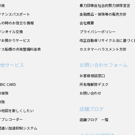
点検
暴力団等反社会的勢力排除宣言
テナンスパスポート
金融商品・保険等の販売方針
もの時のお役立ち情報
会社概要
ジンオイル交換
プライバシーポリシー
ヤお預かりサービス
改正自動車リサイクル法に基づく
サス船橋の点検整備料金表
カスタマーハラスメント方針
他サービス
お問い合わせフォーム
お客様相談窓口
UBIC CARD
所有権解除デスク
車保険
お問い合わせ
保険
店舗ブログ
の地図を新しくしたい
イブレコーダー
店舗ブログ 一覧
間違い加速抑制システム