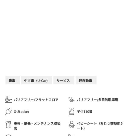
新車
中古車（U-Car)
サービス
軽自動車
バリアフリー/フラットフロア
バリアフリー/多目的駐車場
G-Station
子供110番
車検・整備・メンテナンス取扱
ベビーシート（おむつ交換用シ
店
ート）