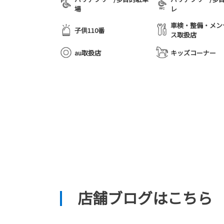
場
レ
車検・整備・メン
子供110番
ス取扱店
au取扱店
キッズコーナー
店舗ブログはこちら