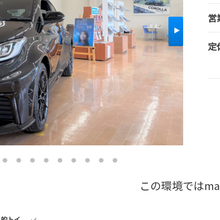
営
定
この環境ではma
目的トイ