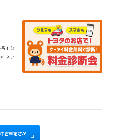
本番！毎
か ネッ
中古車をさが