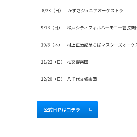
8/23
（日） かずさジュニアオーケストラ
9/13
（日） 松戸シティフィルハーモニー管弦楽
10/8
（木） 村上正治記念ちばマスターズオーケ
11/22
（日）
柏交響楽団
12/20
（日） 八千代交響楽団
公式ＨＰはコチラ