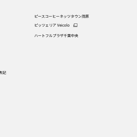
ピースコーヒーネッツタウン茂原
ピッツェリア Veicolo
ハートフルプラザ千葉中央
表記