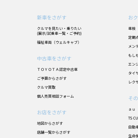
新車をさがす
おク
クルマを見たい・乗りたい
車検
(展示/試乗車一覧・ご予約)
定期
福祉車両（ウェルキャブ）
メン
もし
中古車をさがす
エン
ＴＯＹＯＴＡ認定中古車
タイ
ご予算からさがす
レク
クルマ買取
個人売買相談フォーム
その
ａｕ
お店をさがす
TS C
地図からさがす
自動
店舗一覧からさがす
生命