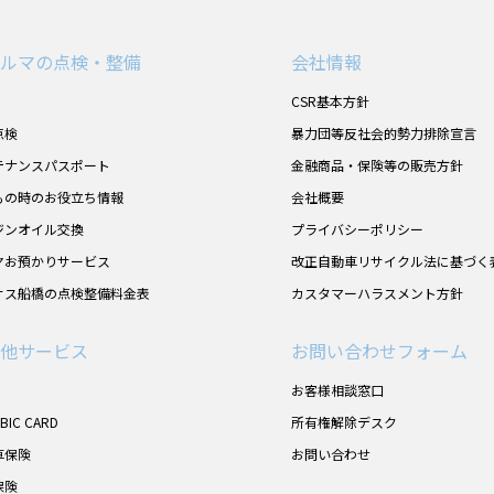
ルマの点検・整備
会社情報
CSR基本方針
点検
暴力団等反社会的勢力排除宣言
テナンスパスポート
金融商品・保険等の販売方針
もの時のお役立ち情報
会社概要
ジンオイル交換
プライバシーポリシー
ヤお預かりサービス
改正自動車リサイクル法に基づく
サス船橋の点検整備料金表
カスタマーハラスメント方針
他サービス
お問い合わせフォーム
お客様相談窓口
UBIC CARD
所有権解除デスク
車保険
お問い合わせ
保険