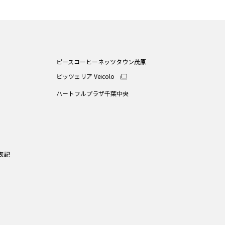
ピースコーヒーネッツタウン茂原
ピッツェリア Veicolo
ハートフルプラザ千葉中央
表記