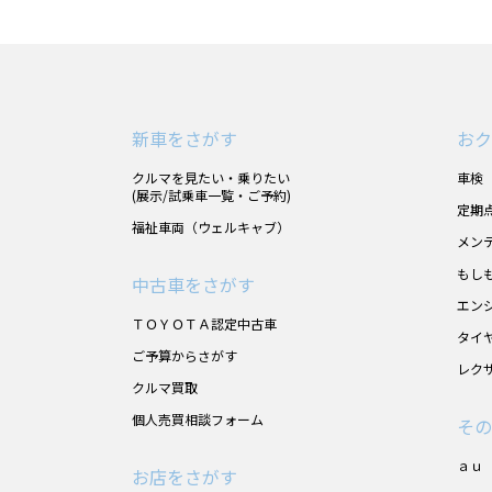
新車をさがす
おク
クルマを見たい・乗りたい
車検
(展示/試乗車一覧・ご予約)
定期
福祉車両（ウェルキャブ）
メン
もし
中古車をさがす
エン
ＴＯＹＯＴＡ認定中古車
タイ
ご予算からさがす
レク
クルマ買取
個人売買相談フォーム
その
ａｕ
お店をさがす