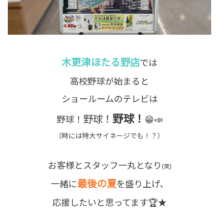
木更津ほたる野店
では
高校野球が始まると
ショールームのテレビは
野球！
野球！
野球！
😁📣
（時には特大サイネージでも！？）
お客様とスタッフ一丸となり
(笑)
最後の夏
一緒に
を盛り上げ、
応援したいと思ってます🏆★